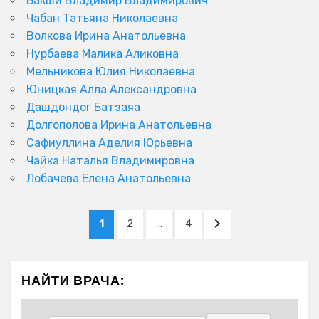
Бакши Владимир Владимирович
Чабан Татьяна Николаевна
Волкова Ирина Анатольевна
Нурбаева Малика Аликовна
Мельникова Юлия Николаевна
Юницкая Алла Александровна
Дашдондог Батзаяа
Долгополова Ирина Анатольевна
Сафиуллина Аделия Юрьевна
Чайка Наталья Владимировна
Лобачева Елена Анатольевна
Пагинация
PAGE
PAGE
PAGE
NEXT
1
2
…
4
записей
PAGE
НАЙТИ ВРАЧА: