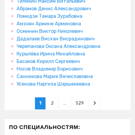
Типикин Максим Витальевич
Абрамов Денис Александрович
Ломидзе Тамара Зурабовна
Амзоян Армине Арменовна
Осминин Виктор Николевич
Дадалаев Висхан Висрадинович
Черепанова Оксана Александровна
Курылёва Ирина Михайловна
Басаков Кирилл Сергеевич
Носов Владимир Борисович
Санникова Мария Вячеславовна
Усенова Наргиза Шаршекеевна
Пагинация
PAGE
PAGE
PAGE
NEXT
1
2
…
529
записей
PAGE
ПО СПЕЦИАЛЬНОСТЯМ: