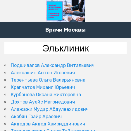
Врачи Москвы
Эльклиник
Подшивалов Александр Витальевич
Алексашин Антон Игоревич
Терентьева Ольга Валерьяновна
Крапчатов Михаил Юрьевич
Курбонова Оксана Викторовна
Дохтов Ауейс Магомедович
Алажажи Мудар Абдулвахидович
Акобян Грайр Араевич
Акдодов Акдод Хамриддинович