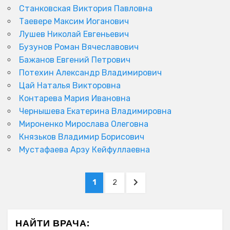
Станковская Виктория Павловна
Таевере Максим Иоганович
Лушев Николай Евгеньевич
Бузунов Роман Вячеславович
Бажанов Евгений Петрович
Потехин Александр Владимирович
Цай Наталья Викторовна
Контарева Мария Ивановна
Чернышева Екатерина Владимировна
Мироненко Мирослава Олеговна
Князьков Владимир Борисович
Мустафаева Арзу Кейфуллаевна
Пагинация
PAGE
PAGE
NEXT
1
2
записей
PAGE
НАЙТИ ВРАЧА: