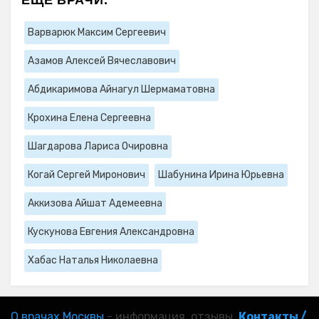
Варварюк Максим Сергеевич
Азамов Алексей Вячеславович
Абдикаримова Айнагул Шермаматовна
Крохина Елена Сергеевна
Шагдарова Лариса Очировна
Когай Сергей Миронович
Шабунина Ирина Юрьевна
Аккизова Айшат Адемеевна
Кускунова Евгения Александровна
Хабас Наталья Николаевна
О врачах Москвы
- информация, отзывы.
Контакты /