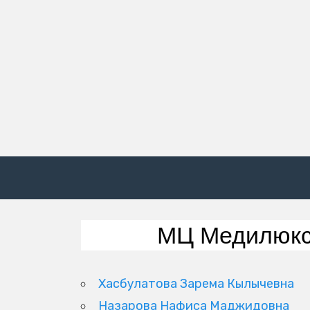
МЦ Медилюкс
Хасбулатова Зарема Кылычевна
Назарова Нафиса Маджидовна