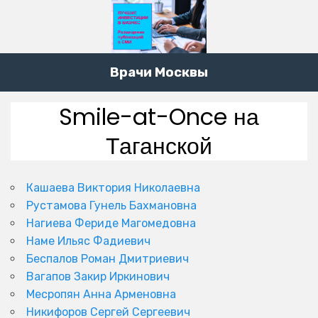
Врачи Москвы
Smile-at-Once на
Таганской
Кашаева Виктория Николаевна
Рустамова Гунель Бахмановна
Нагиева Фериде Магомедовна
Наме Ильяс Фадиевич
Беспалов Роман Дмитриевич
Вагапов Закир Иркинович
Месропян Анна Арменовна
Никифоров Сергей Сергеевич