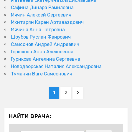
Матвеева Екатерина Владиславовна
Сафина Динара Рамилевна
Мячин Алексей Сергеевич
Мхитарян Карен Артаваздович
Мячина Анна Петровна
Шоубов Руслан Фаирович
Самсонов Андрей Андреевич
Горшкова Анна Алексеевна
Гурикова Ангелина Сергеевна
Новодворская Наталия Александровна
Туманян Ваге Самсонович
Пагинация
PAGE
PAGE
NEXT
1
2
записей
PAGE
НАЙТИ ВРАЧА: