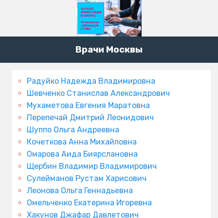
Врачи Москвы
Радуйко Надежда Владимировна
Шевченко Станислав Александрович
Мухаметова Евгения Маратовна
Перепечай Дмитрий Леонидович
Шуппо Ольга Андреевна
Кочеткова Анна Михайловна
Омарова Аида Биярслановна
Щербин Владимир Владимирович
Сулейманов Рустам Харисович
Леонова Ольга Геннадьевна
Омельченко Екатерина Игоревна
Хакунов Джафар Давлетович