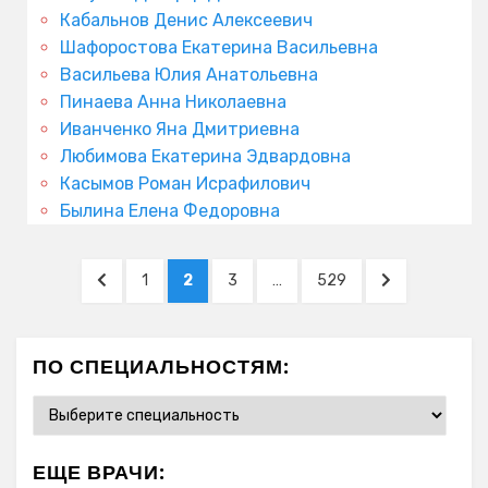
Кабальнов Денис Алексеевич
Шафоростова Екатерина Васильевна
Васильева Юлия Анатольевна
Пинаева Анна Николаевна
Иванченко Яна Дмитриевна
Любимова Екатерина Эдвардовна
Касымов Роман Исрафилович
Былина Елена Федоровна
Пагинация
PREVIOUS
PAGE
PAGE
PAGE
PAGE
NEXT
1
2
3
…
529
записей
PAGE
PAGE
ПО СПЕЦИАЛЬНОСТЯМ:
ЕЩЕ ВРАЧИ: