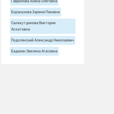
Гаврилова Алина Олеговна
Боранукова Зарема Паковна
Салахутдинова Виктория
Асхатовна
Подолянский Александр Николаевич
Бадикян Эвелина Агасевна