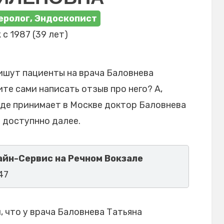
еролог, Эндоскопист
 с 1987 (39 лет)
ишут пациенты на врача Баловнева
те сами написать отзыв про него? А,
где принимает в Москве доктор Баловнева
 доступнно далее.
йн-Сервис на Речном Вокзале
47
 что у врача Баловнева Татьяна