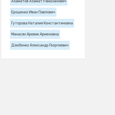
Азаматов Азамат Рамазанович
Ерошенко Иван Павлович
Гуторова Наталия Константиновна
Минасян Аревик Арменовна
Дзюбенко Александр Георгиевич