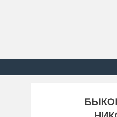
БЫКО
НИК