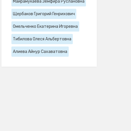
Майрамукаева Земфира Руслановна
Щербаков Григорий Генрихович
Омельченко Екатерина Игоревна
Тибилова Олеся Альбертовна
Алиева Айнур Сахаватовна