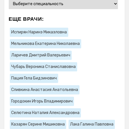
ЕЩЕ ВРАЧИ:
Испирян Наринэ Микаэловна
Мельникова Екатерина Николаевна
Ларичев Дмитрий Валерьевич
Чубарь Вероника Станиславовна
Пация Гела Бидзинович
Сливкина Анастасия Анатольевна
Городокин Игорь Владимирович
Селютина Наталия Александровна
Казарян Серине Мишиковна
Лака Галина Павловна