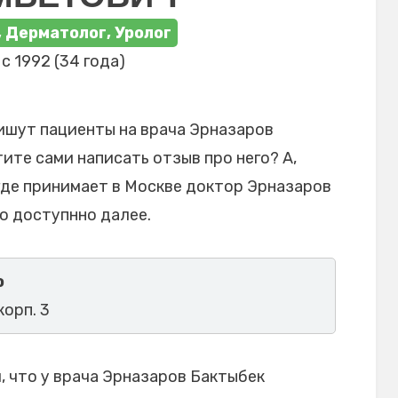
, Дерматолог, Уролог
с 1992 (34 года)
ишут пациенты на врача Эрназаров
ите сами написать отзыв про него? А,
где принимает в Москве доктор Эрназаров
о доступнно далее.
о
корп. 3
 что у врача Эрназаров Бактыбек