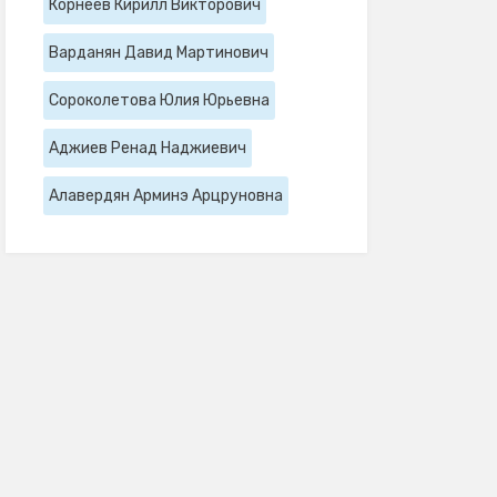
Корнеев Кирилл Викторович
Варданян Давид Мартинович
Сороколетова Юлия Юрьевна
Аджиев Ренад Наджиевич
Алавердян Арминэ Арцруновна