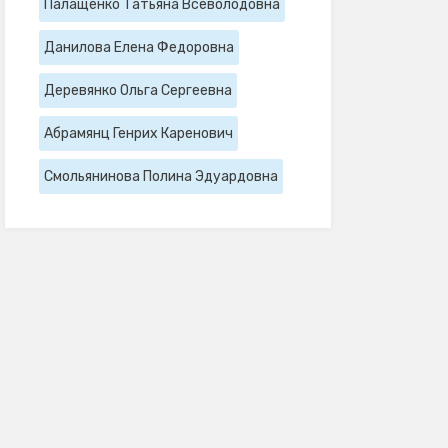
Палащенко Татьяна Всеволодовна
Данилова Елена Федоровна
Деревянко Ольга Сергеевна
Абрамянц Генрих Каренович
Смольянинова Полина Эдуардовна