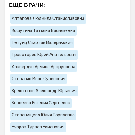
ЕЩЕ ВРАЧИ:
Алтапова Людмила Станиславовна
Кошутина Татьяна Васильевна
Петунц Спартак Валерикович
Провоторов Юрий Анатольевич
Алавердян Арминэ Арцруновна
Степанян Иван Суренович
Крештопов Александр Юрьевич
Корнеева Евгения Сергеевна
Степанищева Юлия Борисовна
Умаров Турпал Усманович