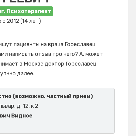
г, Психотерапевт
 с 2012 (14 лет)
ишут пациенты на врача Гореславец
ами написать отзыв про него? А, может
инимает в Москве доктор Гореславец
упнно далее.
тно (возможно, частный прием)
вар, д. 12, к 2
евич Видное