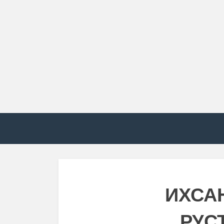
ИХСА
РУС