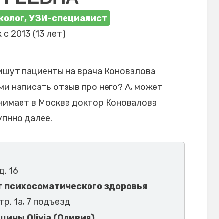
колог, УЗИ-специалист
 с 2013 (13 лет)
ишут пациенты на врача Коновалова
ми написать отзыв про него? А, может
инимает в Москве доктор Коновалова
упнно далее.
д. 16
 психосоматического здоровья
стр. 1а, 7 подъезд
ины Olivia (Оливия)