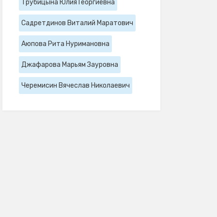
Трубицына Юлия Георгиевна
Садретдинов Виталий Маратович
Аюпова Рита Нуримановна
Джафарова Марьям Зауровна
Черемисин Вячеслав Николаевич