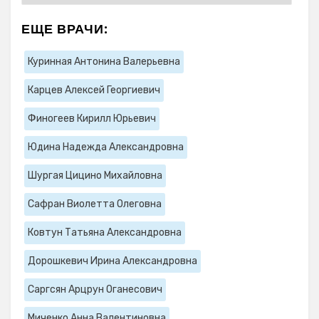
ЕЩЕ ВРАЧИ:
Куринная Антонина Валерьевна
Карцев Алексей Георгиевич
Финогеев Кирилл Юрьевич
Юдина Надежда Александровна
Шургая Цицино Михайловна
Сафран Виолетта Олеговна
Ковтун Татьяна Александровна
Дорошкевич Ирина Александровна
Саргсян Арцрун Оганесович
Миченко Анна Валентиновна