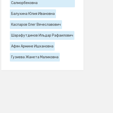
Салморбековна
Балухина Юлия Ивановна
Каспаров Олег Вячеславович
Шарафутдинов Ильдар Рафаилович
Афян Армине Ишхановна
Гузиева Жанета Маликовна