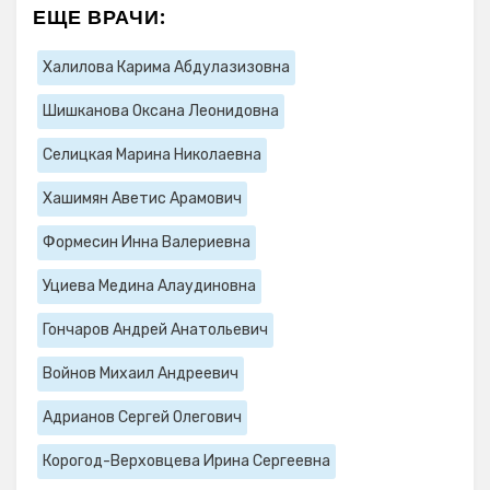
ЕЩЕ ВРАЧИ:
Халилова Карима Абдулазизовна
Шишканова Оксана Леонидовна
Селицкая Марина Николаевна
Хашимян Аветис Арамович
Формесин Инна Валериевна
Уциева Медина Алаудиновна
Гончаров Андрей Анатольевич
Войнов Михаил Андреевич
Адрианов Сергей Олегович
Корогод-Верховцева Ирина Сергеевна