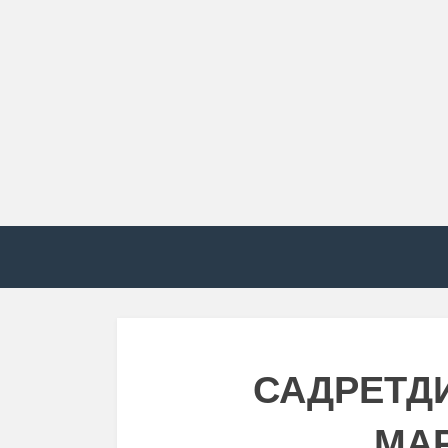
САДРЕТД
МА