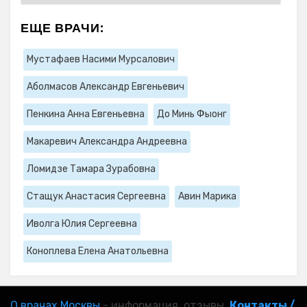
ЕЩЕ ВРАЧИ:
Мустафаев Насими Мурсалович
Аболмасов Александр Евгеньевич
Пенкина Анна Евгеньевна
До Минь Фыонг
Макаревич Александра Андреевна
Ломидзе Тамара Зурабовна
Стащук Анастасия Сергеевна
Авин Марика
Иволга Юлия Сергеевна
Коноплева Елена Анатольевна
О врачах Москвы
- информация, отзывы.
Контакты /