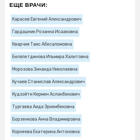
ЕЩЕ ВРАЧИ:
Карасев Евгений Александрович
Гардашник Розанна Исааковна
Кварчия Таис Абесаломовна
Белялетдинова Ильмира Халитовна
Морозова Зинаида Николаевна
Кучаев Станислав Александрович
Кудзойти Кермен Асланбекович
Тургаева Аида Эркембековна
Борзенкова Анна Владимировна
Корнеева Екатерина Антоновна