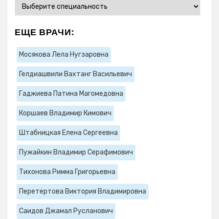
ЕЩЕ ВРАЧИ:
Мосякова Лела Нугзаровна
Гелдиашвили Вахтанг Васильевич
Гаджиева Патина Магомедовна
Коршаев Владимир Кимович
Штабницкая Елена Сергеевна
Пужайкин Владимир Серафимович
Тихонова Римма Григорьевна
Перетертова Виктория Владимировна
Саидов Джамал Русланович