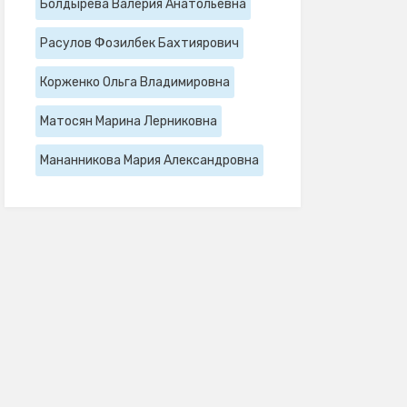
Болдырева Валерия Анатольевна
Расулов Фозилбек Бахтиярович
Корженко Ольга Владимировна
Матосян Марина Лерниковна
Мананникова Мария Александровна