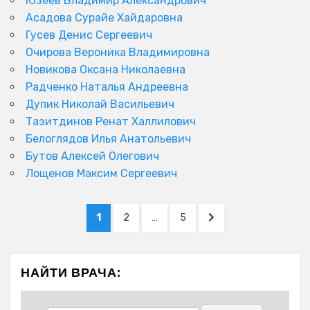
Юзеев Владимир Александрович
Асадова Сурайе Хайдаровна
Гусев Денис Сергеевич
Очирова Вероника Владимировна
Новикова Оксана Николаевна
Радченко Наталья Андреевна
Дупик Николай Васильевич
Тазитдинов Ренат Халлилович
Белоглядов Илья Анатольевич
Бутов Алексей Олегович
Лощенов Максим Сергеевич
Пагинация
PAGE
PAGE
PAGE
NEXT
1
2
…
5
записей
PAGE
НАЙТИ ВРАЧА: