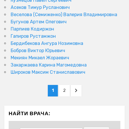
Кузнецов Павел Сергеевич
Асеков Тимур Русланович
Веселова (Семиженко) Валерия Владимировна
Бугунов Артем Олегович
Парпиев Кодиржон
Гапиров Рустамжон
Бердибекова Ангура Нозимовна
Бобров Виктор Юрьевич
Мекиян Микаел Жораевич
Закаржаева Карина Магомедовна
Широков Максим Станиславович
Пагинация
PAGE
PAGE
NEXT
1
2
записей
PAGE
НАЙТИ ВРАЧА: