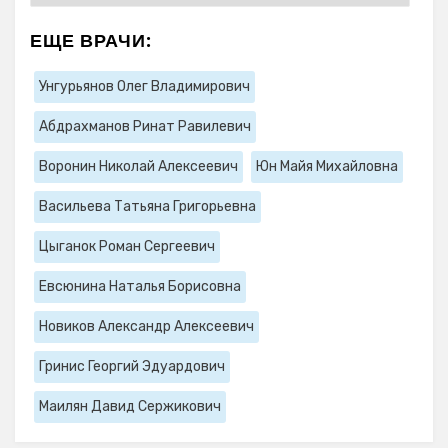
ЕЩЕ ВРАЧИ:
Унгурьянов Олег Владимирович
Абдрахманов Ринат Равилевич
Воронин Николай Алексеевич
Юн Майя Михайловна
Васильева Татьяна Григорьевна
Цыганок Роман Сергеевич
Евсюнина Наталья Борисовна
Новиков Александр Алексеевич
Гринис Георгий Эдуардович
Маилян Давид Сержикович