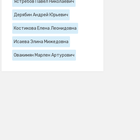
Ястребов Павел Николаевич
Дерябин Андрей Юрьевич
Костикова Елена Леонидовна
Исаева Элина Мижедовна
Овакимян Марлен Артурович