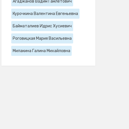
Агаджанов Вадим Гамлетович
Курочкина Валентина Евгеньевна
Байматалиев Идрис Хусиевич
Роговицкая Мария Васильевна
Милакина Галина Михайловна