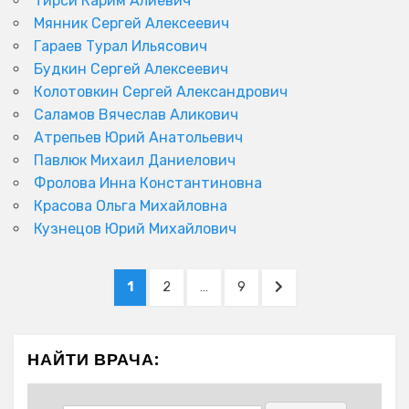
Тирси Карим Алиевич
Мянник Сергей Алексеевич
Гараев Турал Ильясович
Будкин Сергей Алексеевич
Колотовкин Сергей Александрович
Саламов Вячеслав Аликович
Атрепьев Юрий Анатольевич
Павлюк Михаил Даниелович
Фролова Инна Константиновна
Красова Ольга Михайловна
Кузнецов Юрий Михайлович
Пагинация
PAGE
PAGE
PAGE
NEXT
1
2
…
9
записей
PAGE
НАЙТИ ВРАЧА: