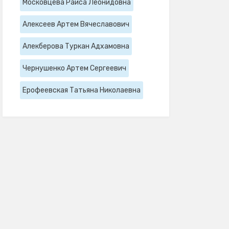
Московцева Раиса Леонидовна
Алексеев Артем Вячеславович
Алекберова Туркан Адхамовна
Чернушенко Артем Сергеевич
Ерофеевская Татьяна Николаевна