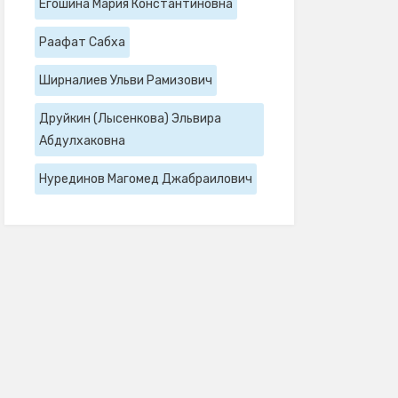
Егошина Мария Константиновна
Раафат Сабха
Ширналиев Ульви Рамизович
Друйкин (Лысенкова) Эльвира
Абдулхаковна
Нурединов Магомед Джабраилович